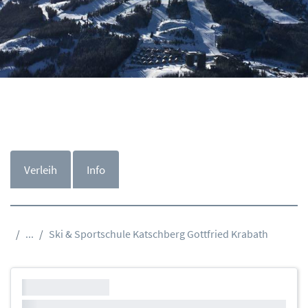
Verleih
Info
...
Ski & Sportschule Katschberg Gottfried Krabath