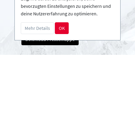
Infos
bevorzugten Einstellungen zu speichern und
Login - Skischulen
deine Nutzererfahrung zu optimieren.
Partner werden
FAQ - Häufig gestellte Fragen
Mehr Details
OK
Download Pressemappe
Zahlungsarten