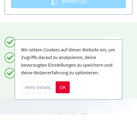
Verleih
(0)
Einfach und sicher buchen
DE
Wir setzen Cookies auf dieser Website ein, um
Zugriffe darauf zu analysieren, deine
Zertifizierte Anbieter
bevorzugten Einstellungen zu speichern und
deine Nutzererfahrung zu optimieren.
Kostenloses Storno möglich
Mehr Details
OK
Benötigst du Hilfe?
info@book2ski.com
Hast du Fragen zu deiner Buchung? Sprich direkt