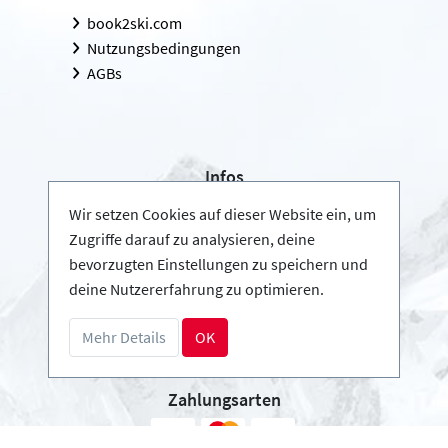
book2ski.com
Nutzungsbedingungen
AGBs
Infos
Login - Skischulen
Wir setzen Cookies auf dieser Website ein, um
Partner werden
Zugriffe darauf zu analysieren, deine
FAQ - Häufig gestellte Fragen
bevorzugten Einstellungen zu speichern und
deine Nutzererfahrung zu optimieren.
Download Pressemappe
Mehr Details
OK
Zahlungsarten