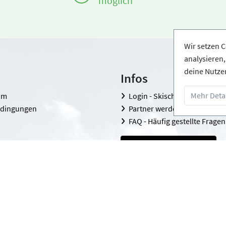
möglich
Wir setzen C
analysieren
deine Nutze
Infos
Mehr Detai
om
Login - Skischulen
edingungen
Partner werden
FAQ - Häufig gestellte Fragen
Download Pressemappe