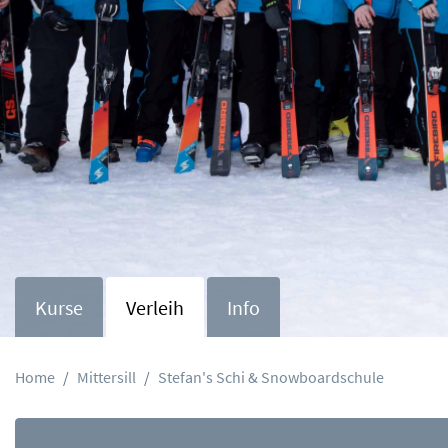
Kurse
Verleih
Info
Home
Mittersill
Stefan's Schi & Snowboardschule