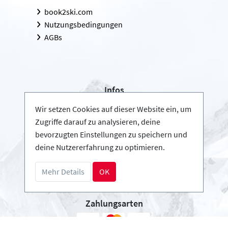
book2ski.com
Nutzungsbedingungen
AGBs
Infos
Login - Skischulen
Wir setzen Cookies auf dieser Website ein, um
Partner werden
Zugriffe darauf zu analysieren, deine
FAQ - Häufig gestellte Fragen
bevorzugten Einstellungen zu speichern und
deine Nutzererfahrung zu optimieren.
Download Pressemappe
Mehr Details
OK
Zahlungsarten