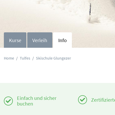
Kurse
Verleih
Info
Home
Tulfes
Skischule Glungezer
Einfach und sicher
Zertifizier
buchen