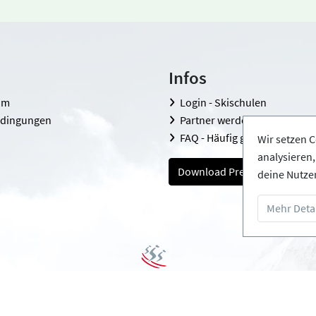
Infos
om
Login - Skischulen
edingungen
Partner werden
FAQ - Häufig gestellte Fragen
Wir setzen C
analysieren
Download Pressemappe
deine Nutze
Mehr Detai