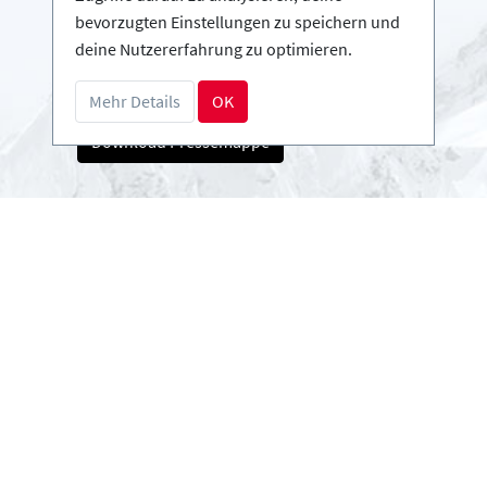
Infos
bevorzugten Einstellungen zu speichern und
Login - Skischulen
deine Nutzererfahrung zu optimieren.
Partner werden
FAQ - Häufig gestellte Fragen
Mehr Details
OK
Download Pressemappe
Zahlungsarten