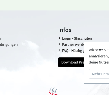
Infos
om
Login - Skischulen
edingungen
Partner werden
Wir setzen C
FAQ - Häufig gestellte Fragen
analysieren
Download Pressemappe
deine Nutze
Mehr Detai