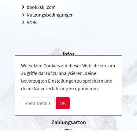
book2ski.com
Nutzungsbedingungen
AGBs
Infos
Login - Skischulen
Wir setzen Cookies auf dieser Website ein, um
Partner werden
Zugriffe darauf zu analysieren, deine
FAQ - Häufig gestellte Fragen
bevorzugten Einstellungen zu speichern und
deine Nutzererfahrung zu optimieren.
Download Pressemappe
Mehr Details
OK
Zahlungsarten