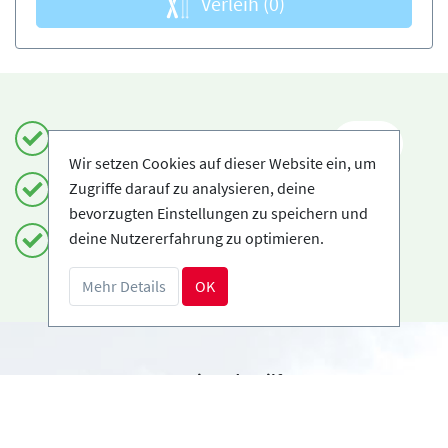
Verleih
(0)
Einfach und sicher buchen
DE
Wir setzen Cookies auf dieser Website ein, um
Zugriffe darauf zu analysieren, deine
Zertifizierte Anbieter
bevorzugten Einstellungen zu speichern und
deine Nutzererfahrung zu optimieren.
Kostenloses Storno möglich
Mehr Details
OK
Benötigst du Hilfe?
info@book2ski.com
Hast du Fragen zu deiner Buchung? Sprich direkt