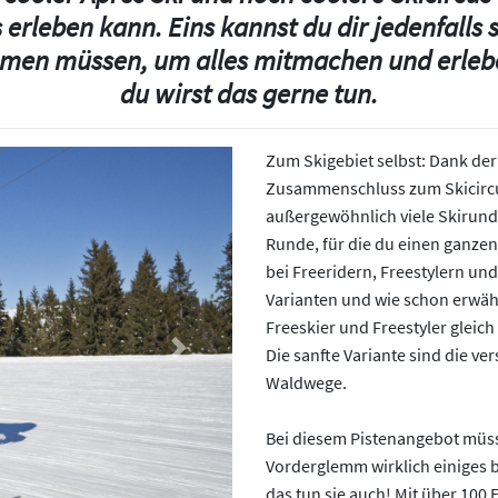
 erleben kann. Eins kannst du dir jedenfalls s
ommen müssen, um alles mitmachen und erlebe
du wirst das gerne tun.
Zum Skigebiet selbst: Dank der
Zusammenschluss zum Skicircu
außergewöhnlich viele Skirunde
Runde, für die du einen ganzen
bei Freeridern, Freestylern und
Varianten und wie schon erwäh
Freeskier und Freestyler gleic
Die sanfte Variante sind die v
Next
Waldwege.
Bei diesem Pistenangebot müss
Vorderglemm wirklich einiges b
das tun sie auch! Mit über 100 