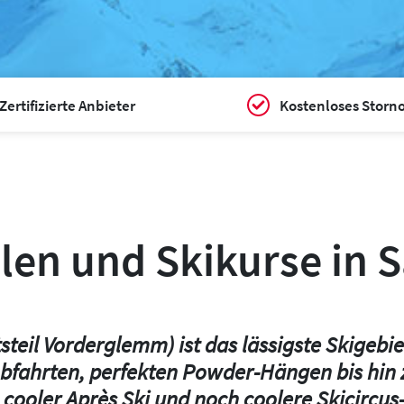
Zertifizierte Anbieter
Kostenloses Storn
len und Skikurse in 
teil Vorderglemm) ist das lässigste Skigebi
 Abfahrten, perfekten Powder-Hängen bis hin
, cooler Après Ski und noch coolere Skicir