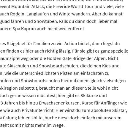
event Mountain Attack, die Freeride World Tour und viele, viele
r auch Rodeln, Langlaufen und Winterwandern. Aber du kannst
 Quad fahren und Snowtuben. Falls du dann doch lieber mal
auern Spa Kaprun auch nicht weit entfernt.
es Skigebiet für Familien zu viel Action bietet, dann liegst du
n finden es hier auch richtig lässig. Für sie gibt es ganz spezielle
Baumzipfelweg oder die Golden Gate Bridge der Alpen. Nicht
 gute Skischulen und Snowboardschulen, die deinen Kids und
n, wie die unterschiedlichsten Pisten am einfachsten zu
chulen und Snowboardschulen hier mit einem gleich vielseitigen
kiregion selbst tut, braucht man an dieser Stelle wohl nicht
doch gerne wissen möchtest, hier gibt es Skikurse und
3 Jahren bis hin zu Erwachsenenkursen, Kurse für Anfänger wie
 wie auch Privatunterricht. Hier wirst du zum absoluten Skistar,
ausrüstung fehlen sollte, buche diese doch einfach mit unserem
 steht somit nichts mehr im Wege.