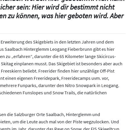
icher sein: Hier wird dir bestimmt nicht
n zu können, was hier geboten wird. Aber
 Erweiterung des Skigebiets in den letzten Jahren und dem
s Saalbach Hinterglemm Leogang Fieberbrunn gibt es hier
n zu „erfahren“, darunter die 65 Kilometer lange Skicircus-
 Skitag einplanen musst. Das Skigebiet ist besonders aber auch
 Freeskiern beliebt. Freerider finden hier unzählige Off-Pist
nt einen eigenen Freeridepark, Freeridecamps uvm. vor,
h mehrere Funparks, darunter den Nitro Snowpark in Leogang.
erschiedenen Funslopes und Snow Trails, die natürlichen
en die Salzburger Orte Saalbach, Hinterglemm und
ieten, um die Leute auch mal von der Piste wegzulocken. Und
Events im Jahr, darunter das Rave on Snow, der FIS Skiweltcup,