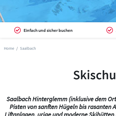
Einfach und sicher buchen
Home
Saalbach
Skischu
Saalbach Hinterglemm (inklusive dem Orts
Pisten von sanften Hügeln bis rasanten
Liftanlagen, urige und moderne Skihütten