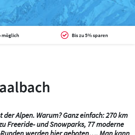
o möglich
Bis zu 5% sparen
Saalbach
et der Alpen. Warum? Ganz einfach: 270 km
 zu Freeride- und Snowparks, 77 moderne
cus-Runden werden hier geboten…. Man kann