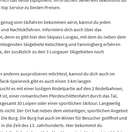
rlich das beste Equipment. Im örtlichen Skiverleih bekommst du
 top Service zu besten Preisen.
t genug vom Skifahren bekommen wirst, kannst du jeden
 und Nachtskifahren. Informiere dich auch über das
t, denn es gibt hier den Skipass Lungau, mit dem du neben dem
mliegenden Skigebiete Katschberg und Fanningberg erfahren
, der zusätzlich zu den 3 Lungauer Skigebieten noch
 anderes ausprobieren möchtest, kannst du dich auch im
eck-Speiereck gibt es auch einen 3 km langen
cht es mit einer lustigen Rodelpartie auf den 2 Rodelbahnen,
 ist, einer romantischen Pferdeschlittenfahrt durch das Tal,
sgesamt 30 Loipen oder einer sportlichen Skitour. Langweilig
ls nicht. Der Ort hat neben dem vielseitigen, sportlichen Angebot
 Die Burg. Die Burg hat auch im Winter für Besucher geöffnet und
e in die Zeit des 13. Jahrhunderts. Hier bekommst du