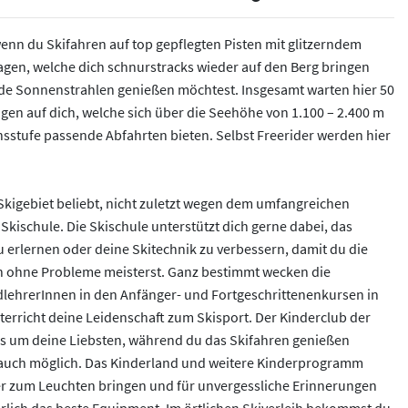
, wenn du Skifahren auf top gepflegten Pisten mit glitzerndem
agen, welche dich schnurstracks wieder auf den Berg bringen
de Sonnenstrahlen genießen möchtest. Insgesamt warten hier 50
agen auf dich, welche sich über die Seehöhe von 1.100 – 2.400 m
sstufe passende Abfahrten bieten. Selbst Freerider werden hier
 Skigebiet beliebt, nicht zuletzt wegen dem umfangreichen
kischule. Die Skischule unterstützt dich gerne dabei, das
erlernen oder deine Skitechnik zu verbessern, damit du die
n ohne Probleme meisterst. Ganz bestimmt wecken die
ehrerInnen in den Anfänger- und Fortgeschrittenenkursen in
erricht deine Leidenschaft zum Skisport. Der Kinderclub der
s um deine Liebsten, während du das Skifahren genießen
t auch möglich. Das Kinderland und weitere Kinderprogramm
r zum Leuchten bringen und für unvergessliche Erinnerungen