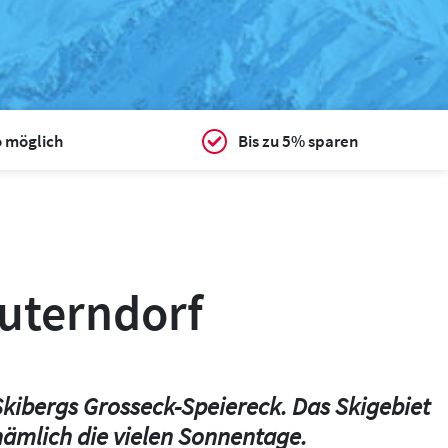
o möglich
Bis zu 5% sparen
auterndorf
Skibergs Grosseck-Speiereck. Das Skigebiet
 nämlich die vielen Sonnentage.