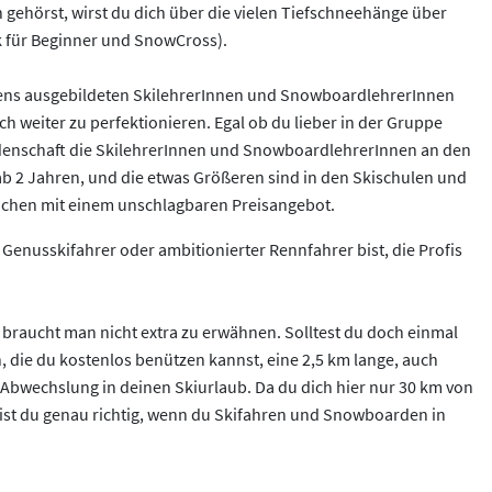
 gehörst, wirst du dich über die vielen Tiefschneehänge über
rk für Beginner und SnowCross).
bestens ausgebildeten SkilehrerInnen und SnowboardlehrerInnen
h weiter zu perfektionieren. Egal ob du lieber in der Gruppe
el Leidenschaft die SkilehrerInnen und SnowboardlehrerInnen an den
 ab 2 Jahren, und die etwas Größeren sind in den Skischulen und
ochen mit einem unschlagbaren Preisangebot.
Genusskifahrer oder ambitionierter Rennfahrer bist, die Profis
 braucht man nicht extra zu erwähnen. Solltest du doch einmal
, die du kostenlos benützen kannst, eine 2,5 km lange, auch
wechslung in deinen Skiurlaub. Da du dich hier nur 30 km von
 bist du genau richtig, wenn du Skifahren und Snowboarden in