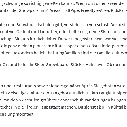
vingschwünge so richtig genießen kannst. Wenn du zu den Freeridern
Kühtai, der Snowpark mit 4 Areas (HalfPipe, FreeStyle-Area, KidsPa
schulen und Snowboardschulen gibt, versteht sich von selbst. Die 
t viel Geduld und Liebe bei, oder helfen dir, deine Skitechnik noc
er richtige Skikurs für dich dabei. Du wirst begeistert sein, wie vi
 die ganz Kleinen gibt es im Kühtai sogar einen Gästekindergarten
ben. Besonders beliebt bei Jungfamilien sind die Familien-Hit-W
 Ort und leihe dir Skier, Snowboard, Stöcke, Helm uvm. Ob du nun 
ten und -restaurants sowie standesgemäßer Après Ski geboten wird,
ein vielseitiges Wintersportangebot auf dich. 11 km Langlaufloipen
von den Skischulen geführte Schneeschuhwanderungen bringen Ab
stecher in die Tiroler Hauptstadt machen. Du siehst also, in Kühtai
chslung möchtest.