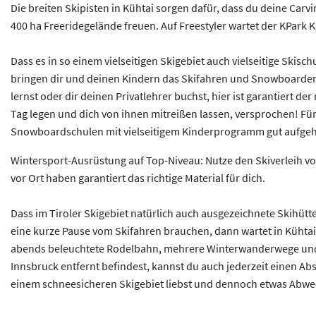
Die breiten Skipisten in Kühtai sorgen dafür, dass du deine Car
400 ha Freeridegelände freuen. Auf Freestyler wartet der KPark 
Dass es in so einem vielseitigen Skigebiet auch vielseitige Ski
bringen dir und deinen Kindern das Skifahren und Snowboarden mi
lernst oder dir deinen Privatlehrer buchst, hier ist garantiert d
Tag legen und dich von ihnen mitreißen lassen, versprochen! Für
Snowboardschulen mit vielseitigem Kinderprogramm gut aufgeho
Wintersport-Ausrüstung auf Top-Niveau: Nutze den Skiverleih vor
vor Ort haben garantiert das richtige Material für dich.
Dass im Tiroler Skigebiet natürlich auch ausgezeichnete Skihüt
eine kurze Pause vom Skifahren brauchen, dann wartet in Kühtai 
abends beleuchtete Rodelbahn, mehrere Winterwanderwege und 
Innsbruck entfernt befindest, kannst du auch jederzeit einen Ab
einem schneesicheren Skigebiet liebst und dennoch etwas Abwe