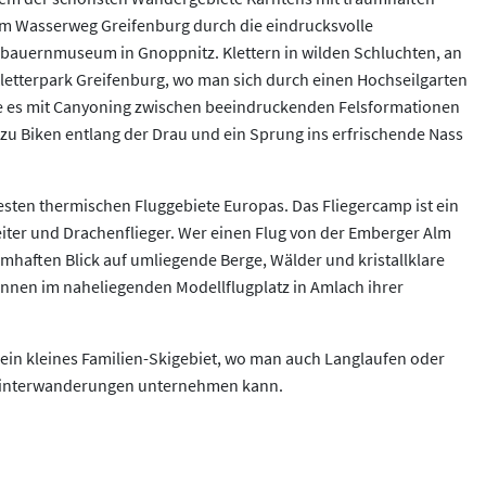
m Wasserweg Greifenburg durch die eindrucksvolle
auernmuseum in Gnoppnitz. Klettern in wilden Schluchten, an
etterpark Greifenburg, wo man sich durch einen Hochseilgarten
e es mit Canyoning zwischen beeindruckenden Felsformationen
zu Biken entlang der Drau und ein Sprung ins erfrischende Nass
besten thermischen Fluggebiete Europas. Das Fliegercamp ist ein
leiter und Drachenflieger. Wer einen Flug von der Emberger Alm
umhaften Blick auf umliegende Berge, Wälder und kristallklare
nnen im naheliegenden Modellflugplatz in Amlach ihrer
 ein kleines Familien-Skigebiet, wo man auch Langlaufen oder
interwanderungen unternehmen kann.