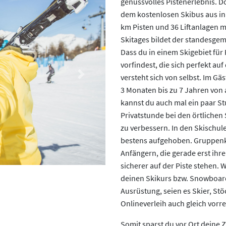
genussvolles Pistenerlebnis. D
dem kostenlosen Skibus aus in 
km Pisten und 36 Liftanlagen m
Skitages bildet der standesgemä
Dass du in einem Skigebiet fü
vorfindest, die sich perfekt au
versteht sich von selbst. Im G
Next
3 Monaten bis zu 7 Jahren von
kannst du auch mal ein paar St
Privatstunde bei den örtliche
zu verbessern. In den Skischu
bestens aufgehoben. Gruppenk
Anfängern, die gerade erst ihr
sicherer auf der Piste stehen.
deinen Skikurs bzw. Snowboard
Ausrüstung, seien es Skier, S
Onlineverleih auch gleich vorre
Somit sparst du vor Ort deine Ze