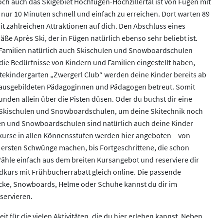
och auch das Skigebiet Hochfügen-Hochzillertal ist von Fügen mit
nur 10 Minuten schnell und einfach zu erreichen. Dort warten 89
it zahlreichen Attraktionen auf dich. Den Abschluss eines
ße Après Ski, der in Fügen natürlich ebenso sehr beliebt ist.
r Familien natürlich auch Skischulen und Snowboardschulen
f die Bedürfnisse von Kindern und Familien eingestellt haben,
ästekindergarten „Zwergerl Club“ werden deine Kinder bereits ab
 ausgebildeten Pädagoginnen und Pädagogen betreut. Somit
unden allein über die Pisten düsen. Oder du buchst dir eine
n Skischulen und Snowboardschulen, um deine Skitechnik noch
len und Snowboardschulen sind natürlich auch deine Kinder
urse in allen Könnensstufen werden hier angeboten – von
e ersten Schwünge machen, bis Fortgeschrittene, die schon
 Wähle einfach aus dem breiten Kursangebot und reserviere dir
kurs mit Frühbucherrabatt gleich online. Die passende
töcke, Snowboards, Helme oder Schuhe kannst du dir im
servieren.
it für die vielen Aktivitäten, die du hier erleben kannst. Neben