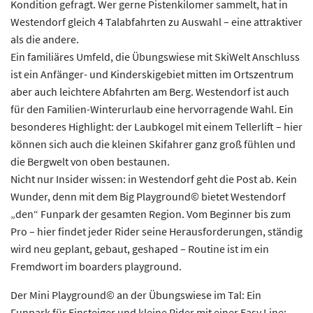
Kondition gefragt. Wer gerne Pistenkilomer sammelt, hat in
Westendorf gleich 4 Talabfahrten zu Auswahl – eine attraktiver
als die andere.
Ein familiäres Umfeld, die Übungswiese mit SkiWelt Anschluss
ist ein Anfänger- und Kinderskigebiet mitten im Ortszentrum
aber auch leichtere Abfahrten am Berg. Westendorf ist auch
für den Familien-Winterurlaub eine hervorragende Wahl. Ein
besonderes Highlight: der Laubkogel mit einem Tellerlift – hier
können sich auch die kleinen Skifahrer ganz groß fühlen und
die Bergwelt von oben bestaunen.
Nicht nur Insider wissen: in Westendorf geht die Post ab. Kein
Wunder, denn mit dem Big Playground© bietet Westendorf
„den“ Funpark der gesamten Region. Vom Beginner bis zum
Pro – hier findet jeder Rider seine Herausforderungen, ständig
wird neu geplant, gebaut, geshaped – Routine ist im ein
Fremdwort im boarders playground.
Der Mini Playground© an der Übungswiese im Tal: Ein
Funpark für Einsteiger und kleine Rider mit einer Easy Line: