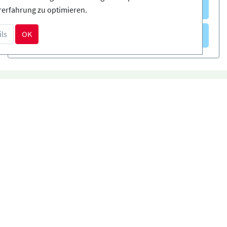
Kurse
(0)
rerfahrung zu optimieren.
Verleih
(0)
ls
OK
DE
Zahlungsarten