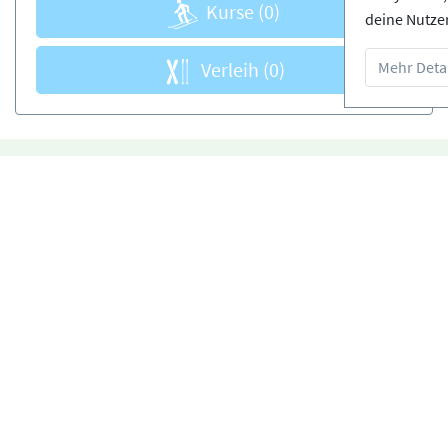
Kurse
(0)
deine Nutze
Verleih
(0)
Mehr Detai
Kostenloses Storno
te Anbieter
möglich
Infos
om
Login - Skischulen
edingungen
Partner werden