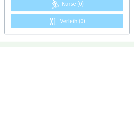
Kurse
(0)
Verleih
(0)
Einfach und sicher
Zertifizier
buchen
Benötigst du Hilfe?
Über uns
info@book2ski.com
book2ski.c
Nutzungsb
Hast du Fragen zu deiner Buchung? Sprich direkt