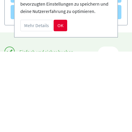
bevorzugten Einstellungen zu speichern und
Verleih
(0)
deine Nutzererfahrung zu optimieren.
Mehr Details
OK
Einfach und sicher buchen
DE
Zertifizierte Anbieter
Kostenloses Storno möglich
Benötigst du Hilfe?