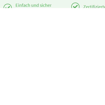
Einfach und sicher
Zertifizier
buchen
Benötigst du Hilfe?
Über uns
info@book2ski.com
book2ski.c
Nutzungsb
Hast du Fragen zu deiner Buchung? Sprich direkt
mit deiner Skischule! Die Daten findest du auf
AGBs
deiner Bestätigung.