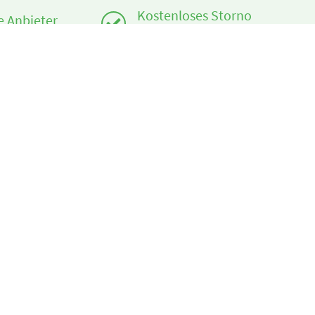
Kostenloses Storno
te Anbieter
möglich
Infos
om
Login - Skischulen
edingungen
Partner werden
FAQ - Häufig gestellte Fragen
Download Pressemappe