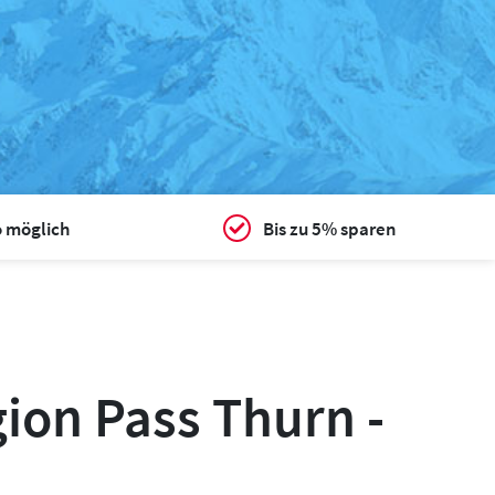
o möglich
Bis zu 5% sparen
gion Pass Thurn -