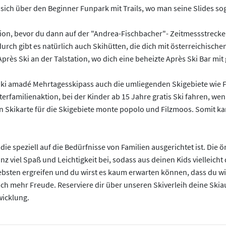
ich über den Beginner Funpark mit Trails, wo man seine Slides so
ion, bevor du dann auf der "Andrea-Fischbacher"- Zeitmessstrecke 
rch gibt es natürlich auch Skihütten, die dich mit österreichisch
 Après Ski an der Talstation, wo dich eine beheizte Après Ski Bar m
 Ski amadé Mehrtagesskipass auch die umliegenden Skigebiete wie 
rfamilienaktion, bei der Kinder ab 15 Jahre gratis Ski fahren, wenn 
n Skikarte für die Skigebiete monte popolo und Filzmoos. Somit kan
die speziell auf die Bedürfnisse von Familien ausgerichtet ist. Die 
iel Spaß und Leichtigkeit bei, sodass aus deinen Kids vielleicht d
iebsten ergreifen und du wirst es kaum erwarten können, dass du w
 noch mehr Freude. Reserviere dir über unseren Skiverleih deine
wicklung.