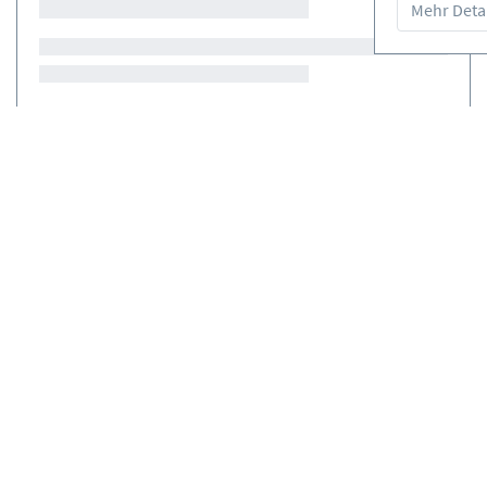
Mehr Detai
Kurse
(0)
Verleih
(0)
Kostenloses Storno
te Anbieter
möglich