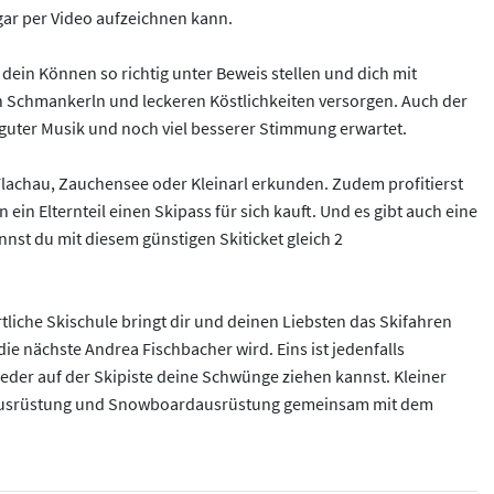
gar per Video aufzeichnen kann.
dein Können so richtig unter Beweis stellen und dich mit
en Schmankerln und leckeren Köstlichkeiten versorgen. Auch der
it guter Musik und noch viel besserer Stimmung erwartet.
Flachau, Zauchensee oder Kleinarl erkunden. Zudem profitierst
ein Elternteil einen Skipass für sich kauft. Und es gibt auch eine
nst du mit diesem günstigen Skiticket gleich 2
örtliche Skischule bringt dir und deinen Liebsten das Skifahren
ie nächste Andrea Fischbacher wird. Eins ist jedenfalls
ieder auf der Skipiste deine Schwünge ziehen kannst. Kleiner
 Skiausrüstung und Snowboardausrüstung gemeinsam mit dem