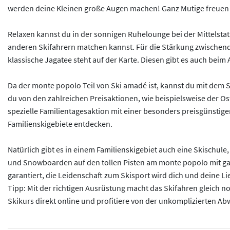
werden deine Kleinen große Augen machen! Ganz Mutige freuen s
Relaxen kannst du in der sonnigen Ruhelounge bei der Mittelstat
anderen Skifahrern matchen kannst. Für die Stärkung zwischendu
klassische Jagatee steht auf der Karte. Diesen gibt es auch beim
Da der monte popolo Teil von Ski amadé ist, kannst du mit dem
du von den zahlreichen Preisaktionen, wie beispielsweise der Oste
spezielle Familientagesaktion mit einer besonders preisgünstige
Familienskigebiete entdecken.
Natürlich gibt es in einem Familienskigebiet auch eine Skischule, 
und Snowboarden auf den tollen Pisten am monte popolo mit ganz v
garantiert, die Leidenschaft zum Skisport wird dich und deine L
Tipp: Mit der richtigen Ausrüstung macht das Skifahren gleich
Skikurs direkt online und profitiere von der unkomplizierten Ab