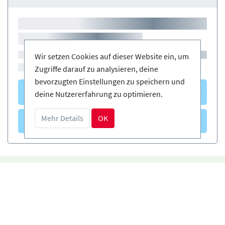
Wir setzen Cookies auf dieser Website ein, um
Zugriffe darauf zu analysieren, deine
bevorzugten Einstellungen zu speichern und
Kurse
(0)
deine Nutzererfahrung zu optimieren.
Mehr Details
OK
Verleih
(0)
Einfach und sicher buchen
DE
Zertifizierte Anbieter