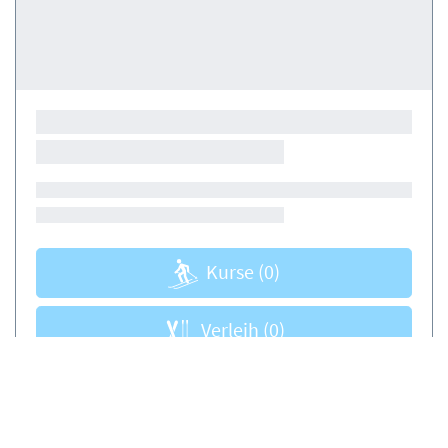
Kurse
(0)
Verleih
(0)