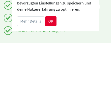
bevorzugten Einstellungen zu speichern und
Einfach und sicher buchen
DE
deine Nutzererfahrung zu optimieren.
Zertifizierte Anbieter
Mehr Details
OK
Kostenloses Storno möglich
Benötigst du Hilfe?
info@book2ski.com
Hast du Fragen zu deiner Buchung? Sprich direkt
mit deiner Skischule! Die Daten findest du auf
deiner Bestätigung.