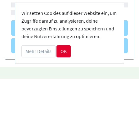
Wir setzen Cookies auf dieser Website ein, um
Zugriffe darauf zu analysieren, deine
Kurse
(0)
bevorzugten Einstellungen zu speichern und
deine Nutzererfahrung zu optimieren.
Verleih
(0)
Mehr Details
OK
Einfach und sicher buchen
DE
Zertifizierte Anbieter
Kostenloses Storno möglich