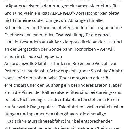
präparierte Pisten laden zum gemeinsamen Skierlebnis für
Groß und Klein ein, das ALPENIGLU®-Dorf Hochbrixen bietet
nicht nur eine coole Lounge zum Abhängen für alle
Schneehasen und Sonnenanbeter, sondern auch spannende
Erlebnisse mit einer tollen Eisausstellung für die ganze
Familie. Besonders attraktiv: Skidepots direkt an der Tal- und
an der Bergstation der Gondelbahn Hochbrixen – wer will
schon im Urlaub schleppen...?
Anspruchsvolle Skifahrer finden in Brixen eine Vielzahl von
Pisten verschiedenster Schwierigkeitsgrade: So ist die Abfahrt
vom Gipfel der Hohen Salve (über Hopfgarten oder Söll
erreichbar) über den Südhang ein besonderes Erlebnis, aber
auch die Pisten der Kälbersalven-Liftes sind bei Carving-Fans
beliebt. Nicht weniger als drei Talabfahrten stehen in Brixen
zur Auswahl: Die „reguläre“ Talabfahrt mit vielen mittelsteilen
Hängen und spannenden Übergängen, die einmalige
„Kaslach“-Naturschneeabfahrt (nur bei entsprechender
Schneelage geöffnet – auch diese mit mehreren Steilstücken