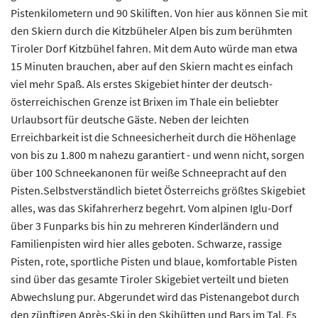
Pistenkilometern und 90 Skiliften. Von hier aus können Sie mit
den Skiern durch die Kitzbüheler Alpen bis zum berühmten
Tiroler Dorf Kitzbühel fahren. Mit dem Auto würde man etwa
15 Minuten brauchen, aber auf den Skiern macht es einfach
viel mehr Spaß. Als erstes Skigebiet hinter der deutsch-
österreichischen Grenze ist Brixen im Thale ein beliebter
Urlaubsort für deutsche Gäste. Neben der leichten
Erreichbarkeit ist die Schneesicherheit durch die Höhenlage
von bis zu 1.800 m nahezu garantiert - und wenn nicht, sorgen
über 100 Schneekanonen für weiße Schneepracht auf den
Pisten.Selbstverständlich bietet Österreichs größtes Skigebiet
alles, was das Skifahrerherz begehrt. Vom alpinen Iglu-Dorf
über 3 Funparks bis hin zu mehreren Kinderländern und
Familienpisten wird hier alles geboten. Schwarze, rassige
Pisten, rote, sportliche Pisten und blaue, komfortable Pisten
sind über das gesamte Tiroler Skigebiet verteilt und bieten
Abwechslung pur. Abgerundet wird das Pistenangebot durch
den zünftigen Après-Ski in den Skihütten und Bars im Tal. Es