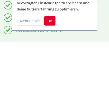
bevorzugten Einstellungen zu speichern und
Einfach und sicher buchen
DE
deine Nutzererfahrung zu optimieren.
Zertifizierte Anbieter
Mehr Details
OK
Kostenloses Storno möglich
Benötigst du Hilfe?
info@book2ski.com
Hast du Fragen zu deiner Buchung? Sprich direkt
mit deiner Skischule! Die Daten findest du auf
deiner Bestätigung.