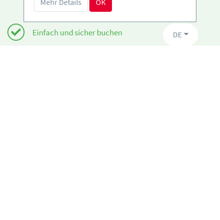
Mehr Details
OK
Einfach und sicher buchen
DE
Zertifizierte Anbieter
Kostenloses Storno möglich
Benötigst du Hilfe?
info@book2ski.com
Hast du Fragen zu deiner Buchung? Sprich direkt
mit deiner Skischule! Die Daten findest du auf
deiner Bestätigung.