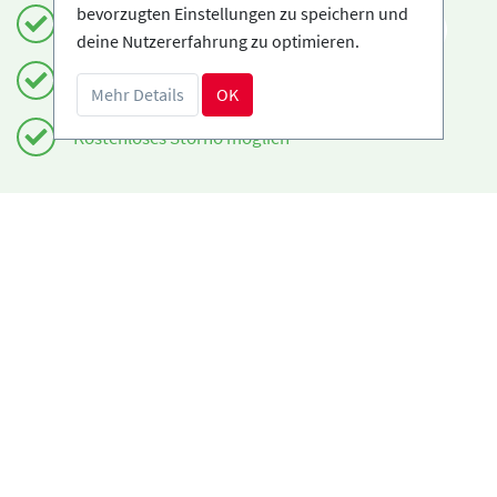
bevorzugten Einstellungen zu speichern und
Einfach und sicher buchen
DE
deine Nutzererfahrung zu optimieren.
Zertifizierte Anbieter
Mehr Details
OK
Kostenloses Storno möglich
Benötigst du Hilfe?
info@book2ski.com
Hast du Fragen zu deiner Buchung? Sprich direkt
mit deiner Skischule! Die Daten findest du auf
deiner Bestätigung.