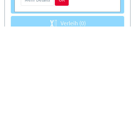
Kurse
(0)
Verleih
(0)
Einfach und sicher buchen
DE
Zertifizierte Anbieter
Kostenloses Storno möglich