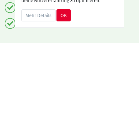
deine Nutzererfahrung zu optimieren.
Zertifizierte Anbieter
Mehr Details
OK
Kostenloses Storno möglich
Benötigst du Hilfe?
info@book2ski.com
Hast du Fragen zu deiner Buchung? Sprich direkt
mit deiner Skischule! Die Daten findest du auf
deiner Bestätigung.
Über uns
book2ski.com