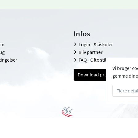
Infos
om
Login - Skiskoler
rug
Bliv partner
tingelser
FAQ - Ofte stillede sprøgsmål
Vi bruger co
Download pressemappe
gemme dine 
Flere detal