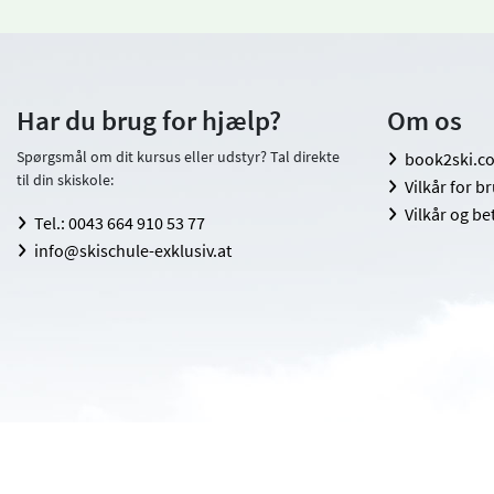
Har du brug for hjælp?
Om os
Spørgsmål om dit kursus eller udstyr? Tal direkte
book2ski.c
til din skiskole:
Vilkår for b
Vilkår og be
Tel.: 0043 664 910 53 77
info@skischule-exklusiv.at