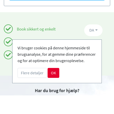
Book sikkert og enkelt
DA
Certificerede skiskoler
Vi bruger cookies på denne hjemmeside til
brugsanalyse, for at gemme dine præferencer
Fri afbestilling
og for at optimere din brugeroplevelse.
Flere detaljer
OK
Har du brug for hjælp?
info@book2ski.com
Spørgsmål om dit kursus eller udstyr? Tal direkte
til din skiskole! Kontaktoplysningerne er