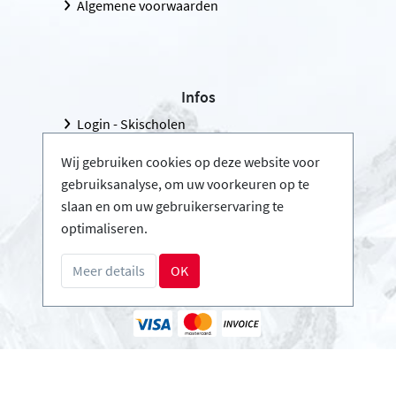
Algemene voorwaarden
Infos
Login - Skischolen
Word partner
Wij gebruiken cookies op deze website voor
FAQ - Veelgestelde vragen
gebruiksanalyse, om uw voorkeuren op te
slaan en om uw gebruikerservaring te
Download Persmap
optimaliseren.
Meer details
OK
Betalingsmethoden