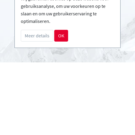
Infos
gebruiksanalyse, om uw voorkeuren op te
Login - Skischolen
slaan en om uw gebruikerservaring te
Word partner
optimaliseren.
FAQ - Veelgestelde vragen
Meer details
OK
Download Persmap
Betalingsmethoden