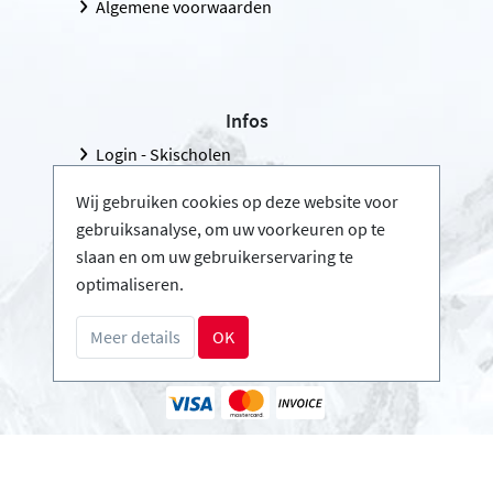
Algemene voorwaarden
Infos
Login - Skischolen
Word partner
Wij gebruiken cookies op deze website voor
FAQ - Veelgestelde vragen
gebruiksanalyse, om uw voorkeuren op te
slaan en om uw gebruikerservaring te
Download Persmap
optimaliseren.
Meer details
OK
Betalingsmethoden