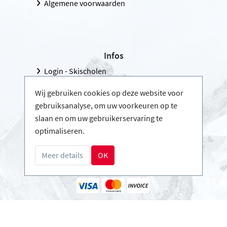
Algemene voorwaarden
Infos
Login - Skischolen
Word partner
Wij gebruiken cookies op deze website voor
FAQ - Veelgestelde vragen
gebruiksanalyse, om uw voorkeuren op te
slaan en om uw gebruikerservaring te
Download Persmap
optimaliseren.
Meer details
OK
Betalingsmethoden