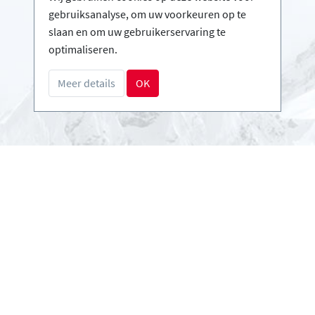
Infos
gebruiksanalyse, om uw voorkeuren op te
Login - Skischolen
slaan en om uw gebruikerservaring te
Word partner
optimaliseren.
FAQ - Veelgestelde vragen
Meer details
OK
Download Persmap
Betalingsmethoden