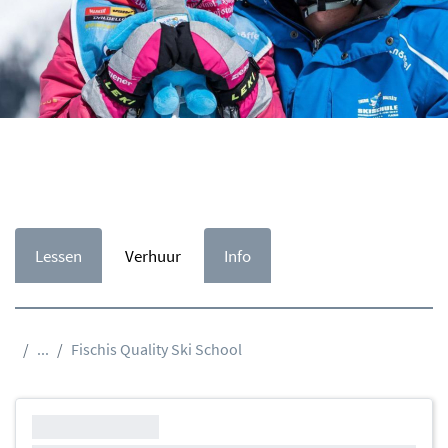
Lessen
Verhuur
Info
...
Fischis Quality Ski School