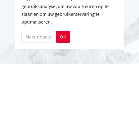
Infos
gebruiksanalyse, om uw voorkeuren op te
Login - Skischolen
slaan en om uw gebruikerservaring te
Word partner
optimaliseren.
FAQ - Veelgestelde vragen
Meer details
OK
Download Persmap
Betalingsmethoden