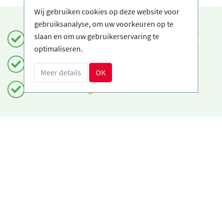
Wij gebruiken cookies op deze website voor
gebruiksanalyse, om uw voorkeuren op te
slaan en om uw gebruikerservaring te
Boek veilig en gemakkelijk
NL
optimaliseren.
Gecertificeerde Ski-scholen
Meer details
OK
Gratis annuleringen
Heeft u hulp nodig?
info@book2ski.com
Vragen over de skiles of het materiaal? Vraag het
direct aan de skischool! De contactinformatie is
beschikbaar bij de bevestiging.