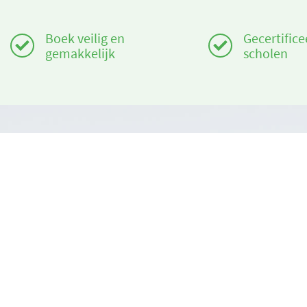
Boek veilig en
Gecertifice
gemakkelijk
scholen
Heeft u hulp nodig?
Over ons
info@book2ski.com
book2ski.c
Gebruiksvo
Vragen over de skiles of het materiaal? Vraag het
direct aan de skischool! De contactinformatie is
Algemene v
beschikbaar bij de bevestiging.