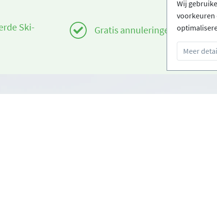
Wij gebruik
voorkeuren 
erde Ski-
optimaliser
Gratis annuleringen
Meer detai
Infos
om
Login - Skischolen
orwaarden
Word partner
oorwaarden
FAQ - Veelgestelde vragen
Download Persmap