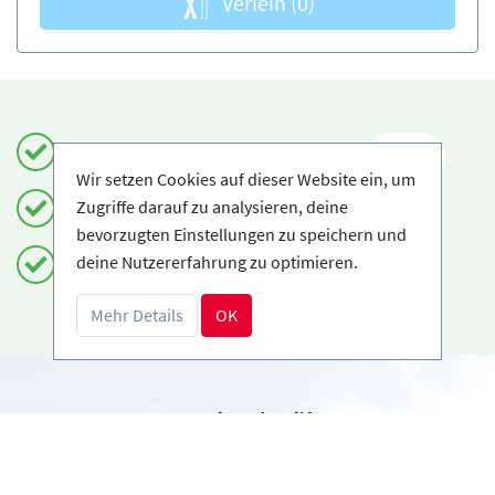
Verleih
(0)
Einfach und sicher buchen
DE
Wir setzen Cookies auf dieser Website ein, um
Zugriffe darauf zu analysieren, deine
Zertifizierte Anbieter
bevorzugten Einstellungen zu speichern und
deine Nutzererfahrung zu optimieren.
Kostenloses Storno möglich
Mehr Details
OK
Benötigst du Hilfe?
info@book2ski.com
Hast du Fragen zu deiner Buchung? Sprich direkt