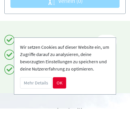
Verleih
(0)
Einfach und sicher buchen
DE
Wir setzen Cookies auf dieser Website ein, um
Zugriffe darauf zu analysieren, deine
Zertifizierte Anbieter
bevorzugten Einstellungen zu speichern und
deine Nutzererfahrung zu optimieren.
Kostenloses Storno möglich
Mehr Details
OK
Benötigst du Hilfe?
info@book2ski.com
Hast du Fragen zu deiner Buchung? Sprich direkt