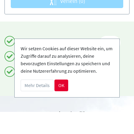
Verleih
(0)
Einfach und sicher buchen
DE
Wir setzen Cookies auf dieser Website ein, um
Zugriffe darauf zu analysieren, deine
Zertifizierte Anbieter
bevorzugten Einstellungen zu speichern und
deine Nutzererfahrung zu optimieren.
Kostenloses Storno möglich
Mehr Details
OK
Benötigst du Hilfe?
info@book2ski.com
Hast du Fragen zu deiner Buchung? Sprich direkt