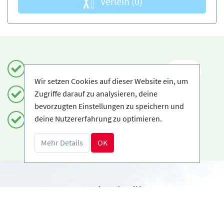
Verleih
(0)
Einfach und sicher buchen
DE
Wir setzen Cookies auf dieser Website ein, um
Zugriffe darauf zu analysieren, deine
Zertifizierte Anbieter
bevorzugten Einstellungen zu speichern und
deine Nutzererfahrung zu optimieren.
Kostenloses Storno möglich
Mehr Details
OK
Benötigst du Hilfe?
info@book2ski.com
Hast du Fragen zu deiner Buchung? Sprich direkt