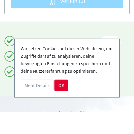
Verleih
(0)
Einfach und sicher buchen
DE
Wir setzen Cookies auf dieser Website ein, um
Zugriffe darauf zu analysieren, deine
Zertifizierte Anbieter
bevorzugten Einstellungen zu speichern und
deine Nutzererfahrung zu optimieren.
Kostenloses Storno möglich
Mehr Details
OK
Benötigst du Hilfe?
info@book2ski.com
Hast du Fragen zu deiner Buchung? Sprich direkt