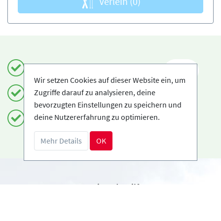
Verleih
(0)
Einfach und sicher buchen
DE
Wir setzen Cookies auf dieser Website ein, um
Zugriffe darauf zu analysieren, deine
Zertifizierte Anbieter
bevorzugten Einstellungen zu speichern und
deine Nutzererfahrung zu optimieren.
Kostenloses Storno möglich
Mehr Details
OK
Benötigst du Hilfe?
info@book2ski.com
Hast du Fragen zu deiner Buchung? Sprich direkt