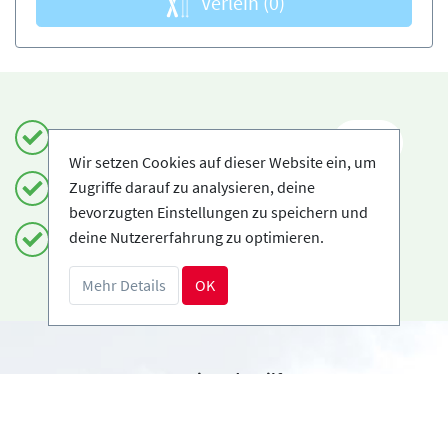
Verleih
(0)
Einfach und sicher buchen
DE
Wir setzen Cookies auf dieser Website ein, um
Zugriffe darauf zu analysieren, deine
Zertifizierte Anbieter
bevorzugten Einstellungen zu speichern und
deine Nutzererfahrung zu optimieren.
Kostenloses Storno möglich
Mehr Details
OK
Benötigst du Hilfe?
info@book2ski.com
Hast du Fragen zu deiner Buchung? Sprich direkt