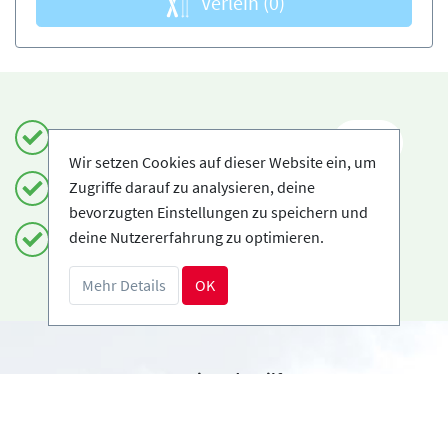
Verleih
(0)
Einfach und sicher buchen
DE
Wir setzen Cookies auf dieser Website ein, um
Zugriffe darauf zu analysieren, deine
Zertifizierte Anbieter
bevorzugten Einstellungen zu speichern und
deine Nutzererfahrung zu optimieren.
Kostenloses Storno möglich
Mehr Details
OK
Benötigst du Hilfe?
info@book2ski.com
Hast du Fragen zu deiner Buchung? Sprich direkt