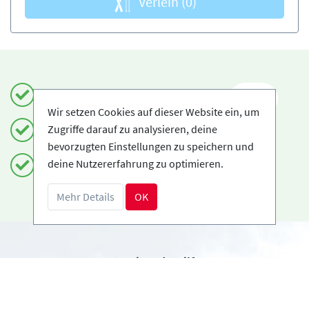
Verleih
(0)
Einfach und sicher buchen
DE
Wir setzen Cookies auf dieser Website ein, um
Zugriffe darauf zu analysieren, deine
Zertifizierte Anbieter
bevorzugten Einstellungen zu speichern und
deine Nutzererfahrung zu optimieren.
Kostenloses Storno möglich
Mehr Details
OK
Benötigst du Hilfe?
info@book2ski.com
Hast du Fragen zu deiner Buchung? Sprich direkt